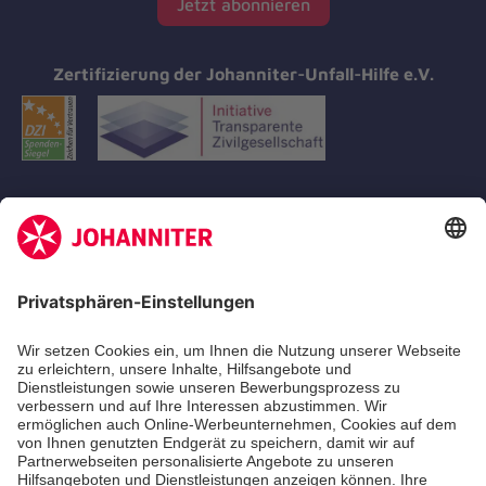
Jetzt abonnieren
Zertifizierung der Johanniter-Unfall-Hilfe e.V.
Aus- & Fortbildungen
Erste-Hilfe-Kurse
Jobs
Ehrenamt
Freiwilligendienst