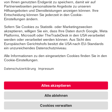
Freiwilligendienst
Johanniter-Jugend
Spendenprojekte
Kindertagesstätten
Einrichtungen
Dienstleistungen
Facebook
Instagram
Youtube
TikTok
Xing
LinkedIn
Cookie-Einstellungen
Datenschutz
Barrierefreiheit
Impressum
Kontakt
Widerruf