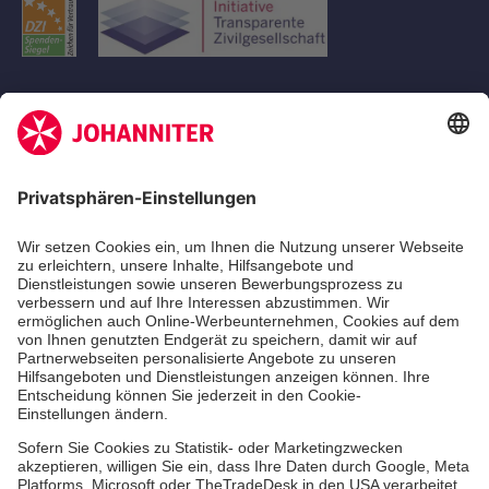
Aus- & Fortbildungen
Erste-Hilfe-Kurse
Jobs
Ehrenamt
Freiwilligendienst
Johanniter-Jugend
Spendenprojekte