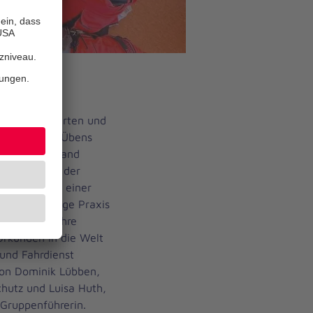
chgebackene
chenende starten und
Lernens und Übens
dem Ortsverband
d Wittmund der
 zunächst in einer
lgte jede Menge Praxis
 Helfenden ihre
rkunden in die Welt
und Fahrdienst
von Dominik Lübben,
hutz und Luisa Huth,
d Gruppenführerin.