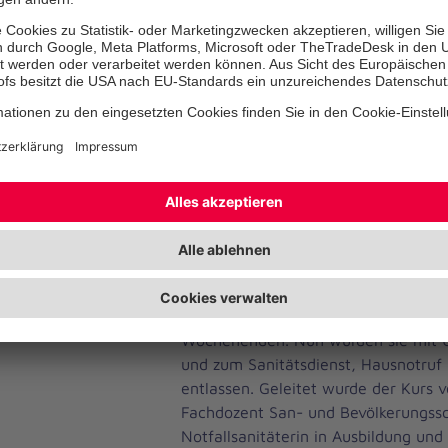
Sieben Helfende dürfen nun als fris
Sanitätshelfende ins lange Osterwo
sich nach spannenden Wochen des 
erholen. Die sieben Helfenden aus 
Wilhelmshaven und dem Ortsverban
Johanniter-Unfall-Hilfe machten sich
Online-Selbstlernphase fit. Dann fo
ab dem 22. März. Dafür opferten die
Wochenenden. Nun wurden sie mit U
und zum Sanitätsdienst, Hausnotruf 
entlassen. Geleitet wurde der Kurs 
Fachdozent San- und Bevölkerungssc
Notfallsanitäterin in Ausbildung un