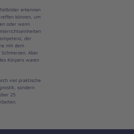
fallbilder erkennen
reffen können, um
ten oder wenn
nterrichtseinheiten
kompetenz, der
me mit dem
t Schmerzen. Aber
des Körpers waren
rch viel praktische
gnostik, sondern
über 25
rbeiten.