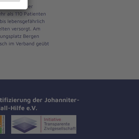
ch medizinischer
hr als 110 Patienten
bis lebensgefährlich
elten versorgt. Am
ungsplatz Bergen
rsch im Verband geübt
tifizierung der Johanniter-
all-Hilfe e.V.