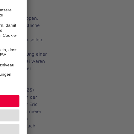
e
e Einsatzgruppen,
sanitätsdienstliche
, die
ilfe leisten sollen.
d die MTF 6
ie Bewältigung einer
übt. Mit dabei waren
helmshaven der
 MTF 6 einen
 einen
wagen (KTW ZS)
 und Kollegen der
ruppenführer Eric
nsen, Udo Jostmeier
 Betrieb von
 Verletzter nach
ädigter und