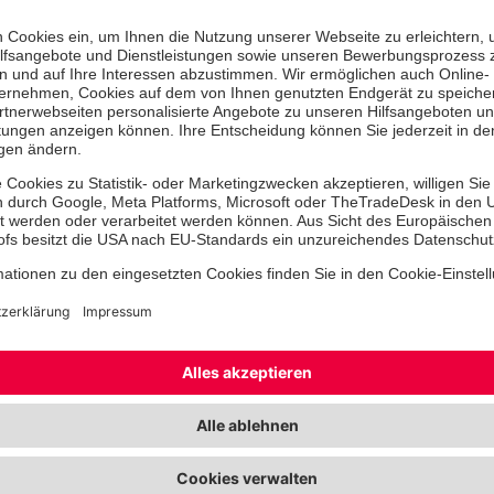
In Deutschland gibt es 61 sogenannt
Medical Task Forces
(Medizinisch
kurz MTF). Das sind standardisierte, 
und arztbesetzte taktische Einheiten
bundeslandübergreifend Katastrophenh
Zwei davon, die MTF 3 Lüneburg un
Oldenburg, haben am Wochenende d
komplexen Schadenslage in Celle ge
Einsatzkräfte des Ortsverbands Wil
Johanniter-Unfall-Hilfe, die für die
Gerätewagen Sanität (GW San) und
geländegängigen Krankentransport
stellen. Gemeinsam mit Kolleginnen
anderen Mitglieder der MTF übten G
Kohlschreiber, Arzt Dr. Daniel Jürge
und Andreas Ewinkel den Aufbau und
Behandlungsplätzen für eine Vielzahl
einem schweren Unwetter mit besch