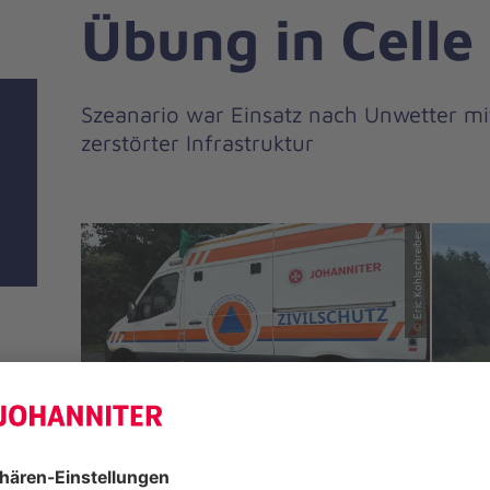
Übung in Celle
Szeanario war Einsatz nach Unwetter mit
zerstörter Infrastruktur
© Eric Kohlschreiber
© Eric Kohlschreiber
Vorheriges