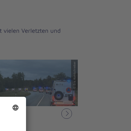
 vielen Verletzten und
© Eric Kohlschreiber
Nächstes