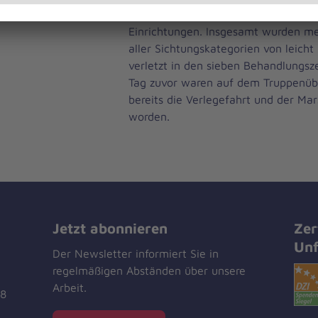
zerstörter Infrastruktur einschließli
Einrichtungen. Insgesamt wurden me
aller Sichtungskategorien von leicht 
verletzt in den sieben Behandlungsz
Tag zuvor waren auf dem Truppenüb
bereits die Verlegefahrt und der Ma
worden.
Jetzt abonnieren
Zer
Unf
Der Newsletter informiert Sie in
regelmäßigen Abständen über unsere
Arbeit.
18