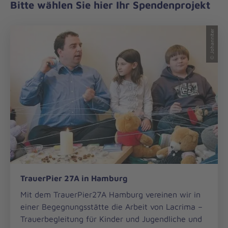
Bitte wählen Sie hier Ihr Spendenprojekt
© Johanniter
TrauerPier
TrauerPier 27A in Hamburg
27A
in
Mit dem TrauerPier27A Hamburg vereinen wir in
Hamburg
einer Begegnungsstätte die Arbeit von Lacrima –
Trauerbegleitung für Kinder und Jugendliche und