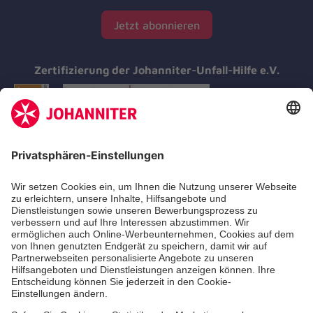
Jetzt abonnieren
Zertifizierung der Johanniter-Unfall-Hilfe e.V.
Aus- & Fortbildungen
Erste-Hilfe-Kurse
Jobs & Ehrenamt
Freiwilligendienst