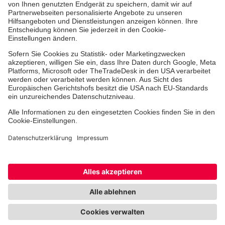
Jobs & Ehrenamt
Freiwilligendienst
Spendenprojekte
Johanniter-Jugend
Einrichtungen
Dienstleistungen
Facebook
Instagram
Youtube
TikTok
Xing
LinkedIn
Cookie-Einstellungen
Datenschutz
Barrierefreiheit
Impressum
Kontakt
Widerruf