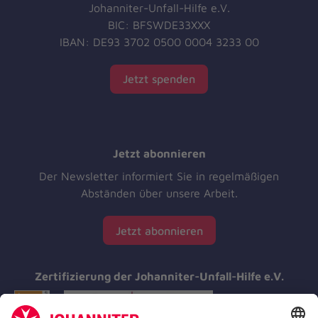
Johanniter-Unfall-Hilfe e.V.
BIC: BFSWDE33XXX
IBAN: DE93 3702 0500 0004 3233 00
Jetzt spenden
Jetzt abonnieren
Der Newsletter informiert Sie in regelmäßigen
Abständen über unsere Arbeit.
Jetzt abonnieren
Zertifizierung der Johanniter-Unfall-Hilfe e.V.