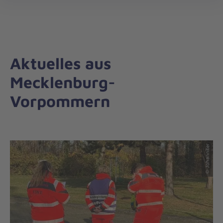
Regionalverband
öff
Mecklenburg-
Vorpommern
West
Aktuelles aus
Mecklenburg-
Vorpommern
© Johanniter