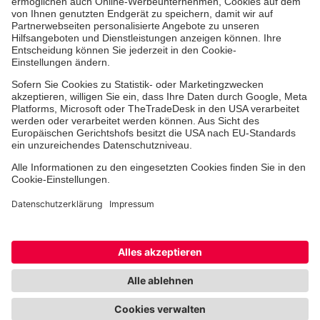
Jobs & Ehrenamt
Freiwilligendienst
Spendenprojekte
Johanniter-Jugend
Einrichtungen
Dienstleistungen
Facebook
Instagram
Youtube
TikTok
Xing
LinkedIn
Cookie-Einstellungen
Datenschutz
Barrierefreiheit
Impressum
Kontakt
Widerruf