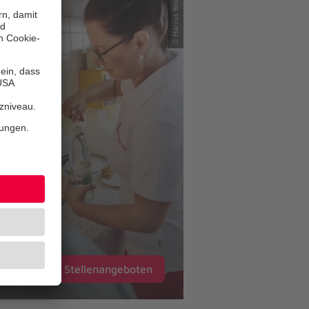
© Marcus Brodt
Pflege
zu unseren Stellenangeboten