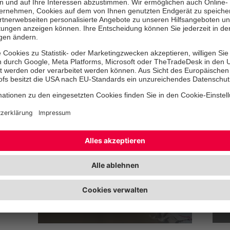
© Upfront Foto & Film
Lehre und Akademie
zu den Stellenangeboten