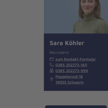
Sara Köhler
Recruiterin
zum Kontakt-Formular
0385 202273-165
0385 202273-999
Pappelgrund 16
19055 Schwerin