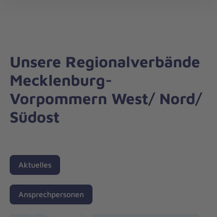
Regionalverband
öff
Mecklenburg-
Vorpommern
West
Unsere Regionalverbände
Mecklenburg-
Vorpommern West/ Nord/
Südost
Aktuelles
Ansprechpersonen