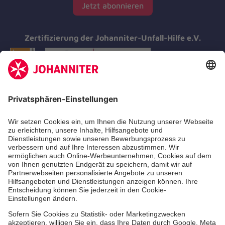
Jetzt abonnieren
Zertifizierung der Johanniter-Unfall-Hilfe e.V.
Aus- & Fortbildungen
Erste-Hilfe-Kurse
Jobs & Ehrenamt
Freiwilligendienst
Spendenprojekte