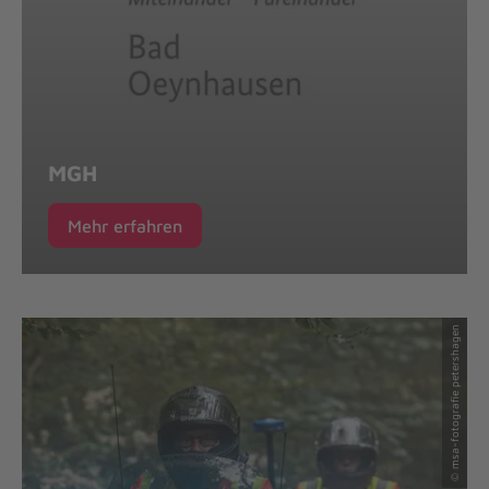
MGH
Mehr erfahren
© msa-fotografie petershagen