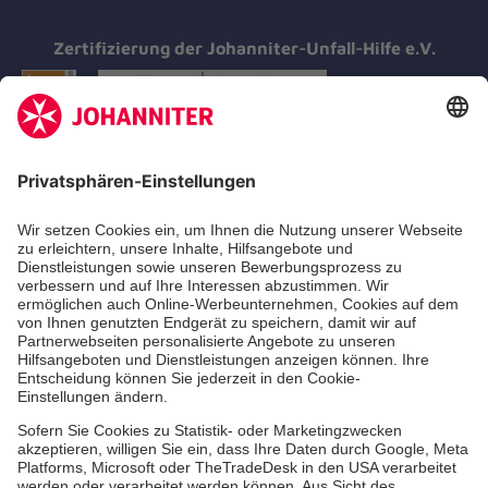
Zertifizierung der Johanniter-Unfall-Hilfe e.V.
Aus- & Fortbildung
Erste-Hilfe-Kurse
Jobs & Ehrenamt
Freiwilligendienst
Spendenprojekte
Johanniter-Jugend