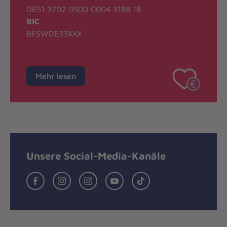
DE51 3702 0500 0004 3188 18
BIC
BFSWDE33XXX
Mehr lesen
Unsere Social-Media-Kanäle
Facebook
Instagram
Instagram
YouTube
Tiktok
Johanniter
Johanniter
Johanniter-
Johanniter
Johanniter
Minden-
Minden-
Jugend
Ravensberg
Ravensberg
Minden-
Ravensberg