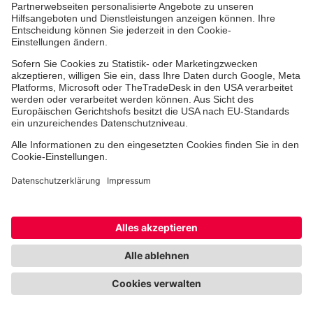
Jobs & Ehrenamt
Freiwilligendienst
Spendenprojekte
Johanniter-Jugend
Einrichtungen
Dienstleistungen
Facebook
Instagram
Youtube
TikTok
Xing
LinkedIn
Cookie-Einstellungen
Datenschutz
Barrierefreiheit
Impressum
Kontakt
Widerruf