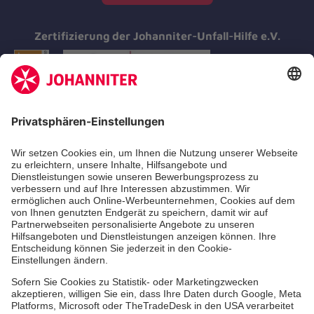
Zertifizierung der Johanniter-Unfall-Hilfe e.V.
Aus- & Fortbildung
Erste-Hilfe-Kurse
Jobs & Ehrenamt
Freiwilligendienst
Spendenprojekte
Johanniter-Jugend