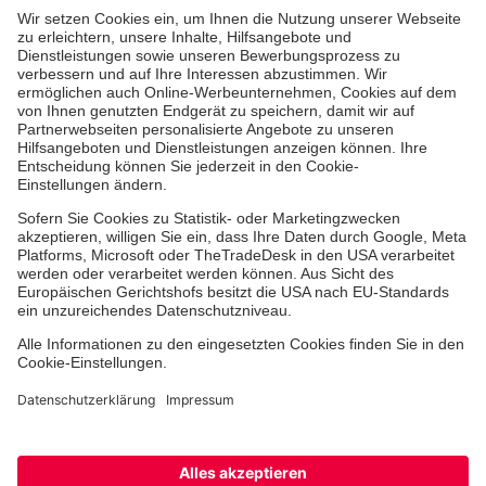
Aus- & Fortbildungen
Erste-Hilfe-Kurse
Jobs & Ehrenamt
Freiwilligendienst
Spendenprojekte
Johanniter-Jugend
Einrichtungen
Dienstleistungen
Facebook
Instagram
Youtube
TikTok
Xing
LinkedIn