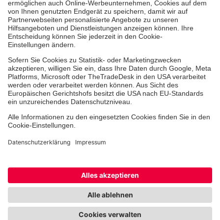
Jobs & Ehrenamt
Freiwilligendienst
Spendenprojekte
Johanniter-Jugend
Einrichtungen
Dienstleistungen
Facebook
Instagram
Youtube
TikTok
Xing
LinkedIn
Cookie-Einstellungen
Datenschutz
Barrierefreiheit
Impressum
Kontakt
Widerruf