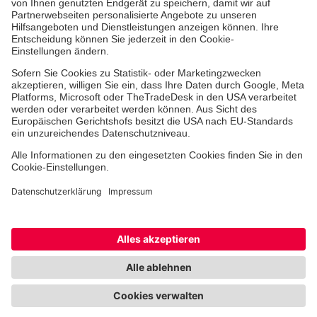
Jobs & Ehrenamt
Freiwilligendienst
Spendenprojekte
Johanniter-Jugend
Einrichtungen
Dienstleistungen
Facebook
Instagram
Youtube
TikTok
Xing
LinkedIn
Cookie-Einstellungen
Datenschutz
Barrierefreiheit
Impressum
Kontakt
Widerruf