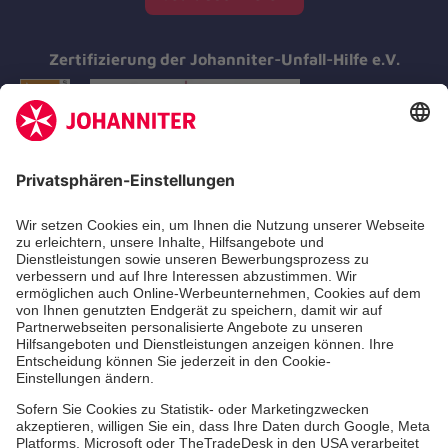
Zertifizierung der Johanniter-Unfall-Hilfe e.V.
Aus- & Fortbildungen
Erste-Hilfe-Kurse
Jobs & Ehrenamt
Freiwilligendienst
Spendenprojekte