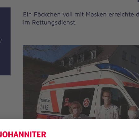
Ein Päckchen voll mit Masken erreichte 
im Rettungsdienst.
/