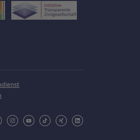
ndienst
n
Facebook
Instagram
Youtube
TikTok
Xing
LinkedIn