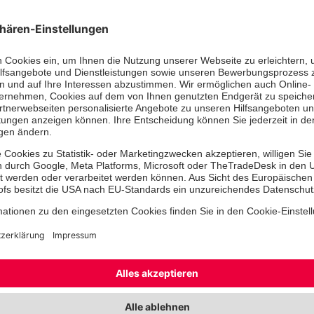
Mit unserem neuen Mundschutz sehen wir den Aufgaben k
Vor einigen Tagen erreichte die Re
Wittenberg ein Päckchen mit selbst
Mitarbeiterinnen der Kitas in der 
Masken aus waschbarer Baumwolle f
den Rettungswachen. Da die Mitarb
Rettungsdienst auf engerem Raum 
„zusammenleben“, stellt das Trage
Schutzes eine sinnvolle Ergänzung z
Vorsorgemaßnahmen dar. So wurden 
auseinandergestellt und die Kollege