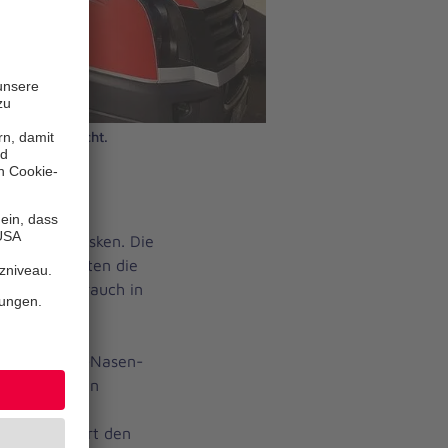
lar ins Gesicht.
ttungswache
genähten Masken. Die
Umgebung nähten die
ür den Gebrauch in
eitenden im
24 Stunden
n eines Mund-Nasen-
u den anderen
die Tische
n aufgefordert den