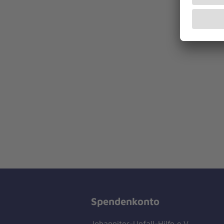
Spendenkonto
Johanniter-Unfall-Hilfe e.V.