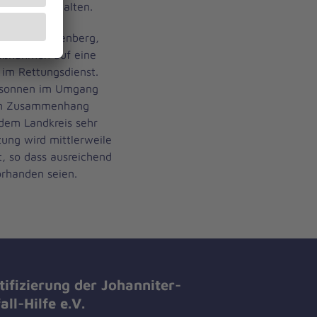
achen einzuhalten.
terin in Wittenberg,
aßnahmen auf eine
 im Rettungsdienst.
besonnen im Umgang
sem Zusammenhang
dem Landkreis sehr
tung wird mittlerweile
t, so dass ausreichend
orhanden seien.
tifizierung der Johanniter-
all-Hilfe e.V.