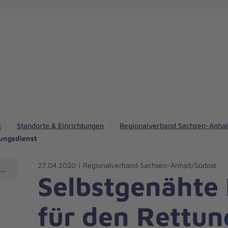
Erweiterte Erste Hilfe für Höhensicherung & Seilzugangstechnik
Wildnis- und Expeditionsmedizin-Kurse
t
Standorte & Einrichtungen
Regionalverband Sachsen-Anhal
ungsdienst
27.04.2020 | Regionalverband Sachsen-Anhalt/Südost
nhalt/Südost
Selbstgenähte
für den Rettun