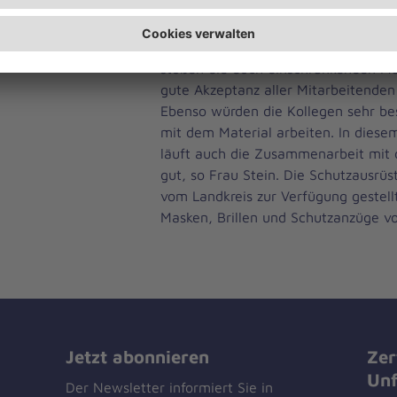
„Sicherheitsabstand“ auch in den W
Laut Frau Stein, der Dienststellenlei
stoßen die doch einschränkenden M
gute Akzeptanz aller Mitarbeitenden
Ebenso würden die Kollegen sehr 
mit dem Material arbeiten. In die
läuft auch die Zusammenarbeit mit 
gut, so Frau Stein. Die Schutzausrüs
vom Landkreis zur Verfügung gestell
Masken, Brillen und Schutzanzüge v
Jetzt abonnieren
Zer
Unf
Der Newsletter informiert Sie in