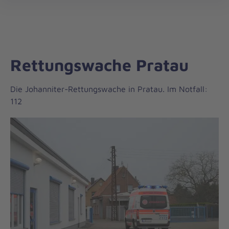
Regionalverband
öff
Sachsen-
Anhalt/Südost
Rettungswache Pratau
Die Johanniter-Rettungswache in Pratau. Im Notfall:
112