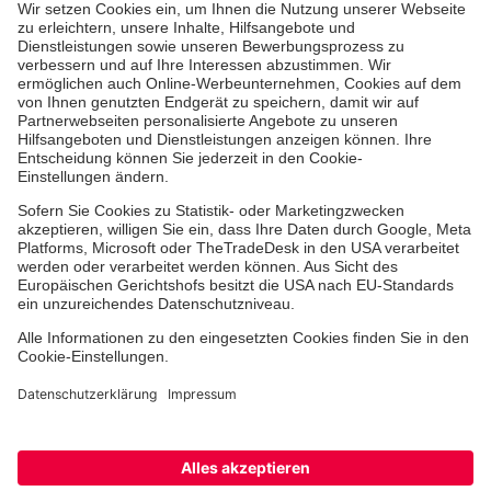
Aus- & Fortbildungen
Erste-Hilfe-Kurse
Jobs & Ehrenamt
Freiwilligendienst
Spendenprojekte
Johanniter-Jugend
Einrichtungen
Dienstleistungen
Facebook
Instagram
Youtube
TikTok
Xing
LinkedIn
Cookie-Einstellungen
Datenschutz
Barrierefreiheit