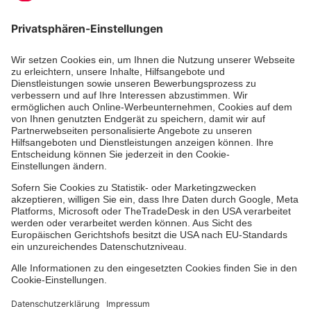
Zertifizierung der Johanniter-Unfall-Hilfe e.V.
Die Johanniter GmbH führt das Spendenzertifikat
des Deutschen Spendenrats e.V.
Dienste & Leistungen
Mitarbeiten & Lernen
Spenden & Stiften