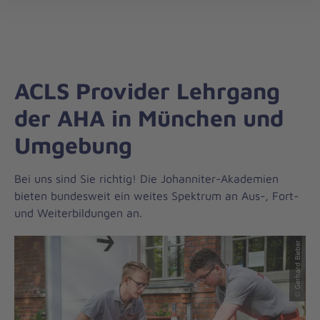
Die
öff
Johanniter
–
Aus
Liebe
ACLS Provider Lehrgang
zum
Leben
der AHA in München und
Umgebung
Bei uns sind Sie richtig! Die Johanniter-Akademien
bieten bundesweit ein weites Spektrum an Aus-, Fort-
und Weiterbildungen an.
© Gerhard Bieber