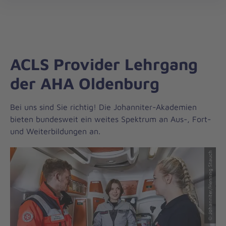
Die
öff
Johanniter
–
Aus
Liebe
ACLS Provider Lehrgang
zum
Leben
der AHA Oldenburg
Bei uns sind Sie richtig! Die Johanniter-Akademien
bieten bundesweit ein weites Spektrum an Aus-, Fort-
und Weiterbildungen an.
© Johanniter/Henning Stauch