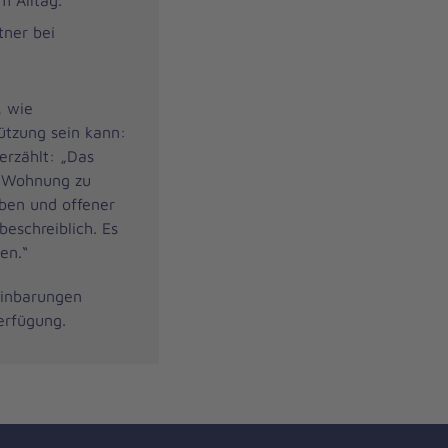
m Alltag.
tner bei
, wie
ützung sein kann:
 erzählt: „Das
n Wohnung zu
aben und offener
eschreiblich. Es
en.“
einbarungen
erfügung.