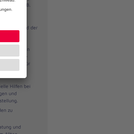
richtung (z. B.
 Lebensumfeld der
egration zu
dlage für ein
n. Die Kosten
d Westfalen-
r Angebot für
elle Hilfen bei
ngen und
stellung.
den zu
ratung und