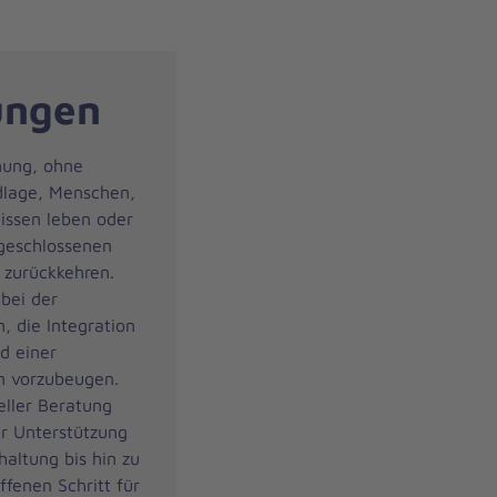
ungen
nung, ohne
ndlage, Menschen,
issen leben oder
 geschlossenen
 zurückkehren.
 bei der
, die Integration
nd einer
n vorzubeugen.
eller Beratung
er Unterstützung
altung bis hin zu
ffenen Schritt für