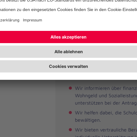
aus einer geschlossenen Ein
Haft).
Die Betreuung erfolgt direkt im
Betroffenen, um eine soziale Int
fördern und langfristig die Grun
eigenständiges Leben zu schaffe
werden vom Landschaftsverban
Lippe übernommen, sodass unse
die Betroffenen kostenfrei ist.
Wir informieren über finanzi
Wohngeld und Sozialleistu
unterstützen bei der Antrag
Wir helfen dabei, die Schul
bewältigen.
Wir bieten vertrauliche Be