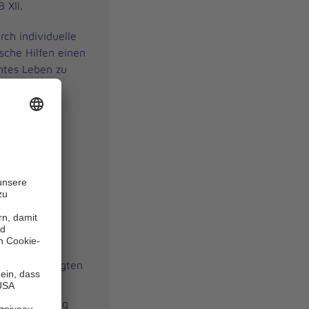
 XII.
rch individuelle
sche Hilfen einen
mtes Leben zu
lfältig und
rigen
eit,
baren
dheitlichen
lich
 gewaltgeprägten
er Entlassung