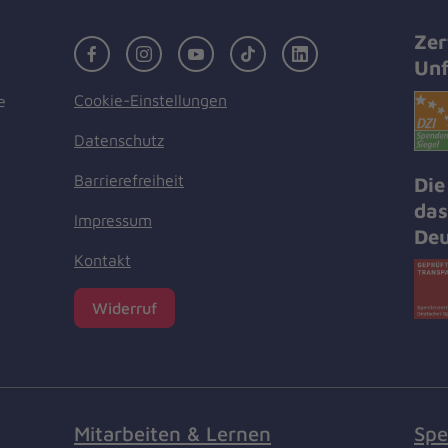
Zer
Facebook
Instagram
Youtube
TikTok
LinkedIn
Unf
Cookie-Einstellungen
e
Datenschutz
Barrierefreiheit
Die
das
Impressum
Deu
Kontakt
Widerruf
Mitarbeiten & Lernen
Spe