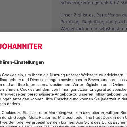
Schwierigkeiten gemäß § 67 SGB
Unser Ziel ist es, Betroffenen du
Beratung, Begleitung und prakti
Weg zurück in ein selbstbestim
ermöglichen. Das Angebot ist vie
unterstützt Menschen in schwie
Lebenssituationen wie:
(drohender) Wohnungslosigk
Mietschulden oder unzumut
Wohnverhältnissen
Arbeitslosigkeit oder gesun
Einschränkungen, einschließ
Suchterkrankungen
finanziellen Notlagen oder
Lebensumständen
der Übergangsphase nach d