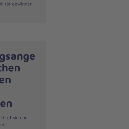
bilität gewinnen
ngsange
chen
en
ten
chtet sich an
len