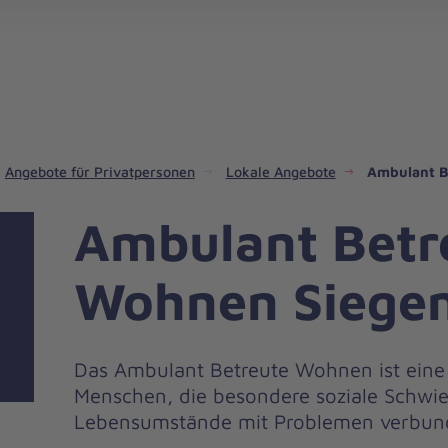
gebote für Privatpersonen
hanniter-Hausnotruf
beiten bei den Johannitern
können Sie helfen
nden zu besonderen Anlässen
Zuhause Pflegen
Erste-Hilfe-Kurse
Ehrenamtlich helfen
Mitarbeitende kommen zu Wort
Mit dem Testament Gutes tun
Als Unternehmen spenden
Angebote für Privatpersonen
Lokale Angebote
Ambulant B
Ambulant Betr
Wohnen Siege
Das Ambulant Betreute Wohnen ist eine
Menschen, die besondere soziale Schwie
Lebensumstände mit Problemen verbund