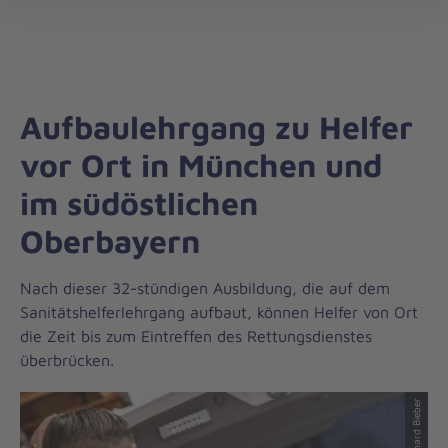
Die
öff
Johanniter
–
Aus
Liebe
Aufbaulehrgang zu Helfer
zum
Leben
vor Ort in München und
im südöstlichen
Oberbayern
Nach dieser 32-stündigen Ausbildung, die auf dem
Sanitätshelferlehrgang aufbaut, können Helfer von Ort
die Zeit bis zum Eintreffen des Rettungsdienstes
überbrücken.
© Gerhard Bieber