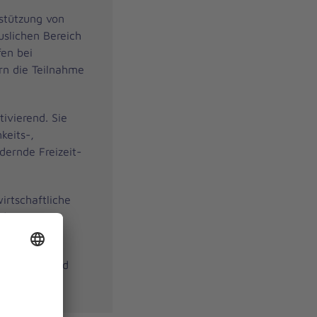
stützung von
uslichen Bereich
fen bei
rn die Teilnahme
ivierend. Sie
keits-,
dernde Freizeit-
irtschaftliche
edigen
Betreuten und