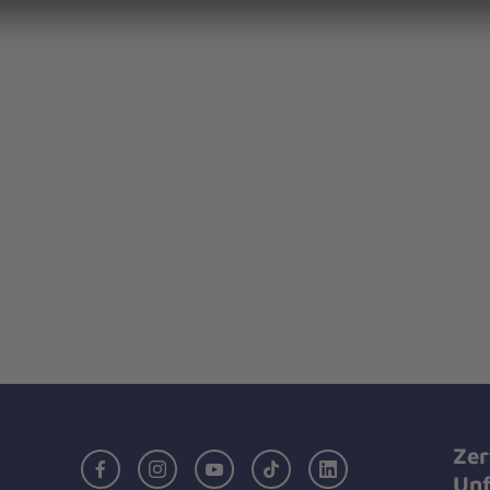
Zer
Facebook
Instagram
Youtube
TikTok
LinkedIn
Unf