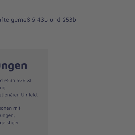
räfte gemäß § 43b und §53b
ungen
nd §53b SGB XI
ung
ationären Umfeld.
sonen mit
rungen,
geistiger