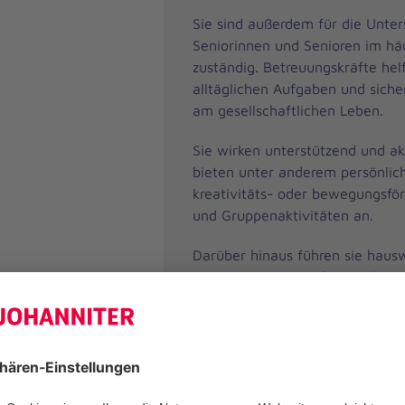
Sie sind außerdem für die Unter
Seniorinnen und Senioren im hä
zuständig. Betreuungskräfte hel
alltäglichen Aufgaben und siche
am gesellschaftlichen Leben.
Sie wirken unterstützend und akt
bieten unter anderem persönlich
kreativitäts- oder bewegungsför
und Gruppenaktivitäten an.
Darüber hinaus führen sie hausw
Tätigkeiten aus, kochen und erl
organisatorische Aufgaben.
Sie sind Ansprechpersonen der 
ihrer Angehörigen.