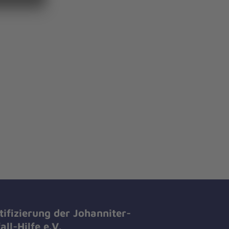
tifizierung der Johanniter-
all-Hilfe e.V.