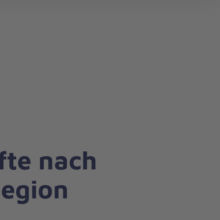
search
fte nach
Region