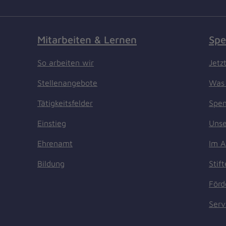
Mitarbeiten & Lernen
Spe
So arbeiten wir
Jetz
Stellenangebote
Was 
Tätigkeitsfelder
Spen
Einstieg
Unse
Ehrenamt
Im A
Bildung
Stif
Förd
Serv