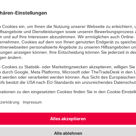
der Evakuierung geübt. Auch die
Ausbildung im Umgang mit Feuerl
unserer Brandschutzhelferausbil
Lehrgang entspricht den Vorga
Information 205-023 und der AS