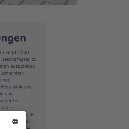
ungen
n verpflichtet
Beschäftigten zu
nnen auszubilden
 Johanniter
einer
elferausbildung
nd das
vermittelt
nd die
Brandschutzes. Es
rände aufgeklärt
andfall und bei