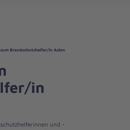
search
 zum Brandschutzhelfer/in Aalen
m
fer/in
dschutzhelferinnen und -