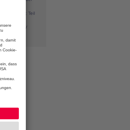
 praktische
öschern ist Teil
dung. Der
ben der DGUV
R A2.2.