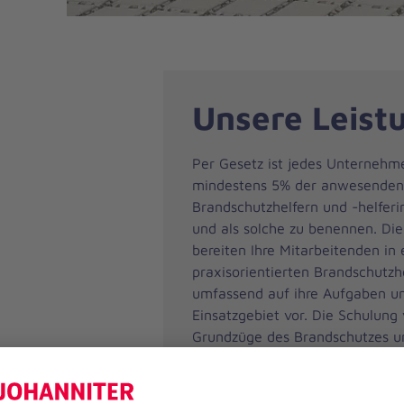
Unsere Leist
Per Gesetz ist jedes Unternehme
mindestens 5% der anwesenden 
Brandschutzhelfern und -helferi
und als solche zu benennen. Die
bereiten Ihre Mitarbeitenden in 
praxisorientierten Brandschutzh
umfassend auf ihre Aufgaben u
Einsatzgebiet vor. Die Schulung 
Grundzüge des Brandschutzes u
Organisation des betrieblichen 
wird über die Gefahren durch B
und das richtige Verhalten im Br