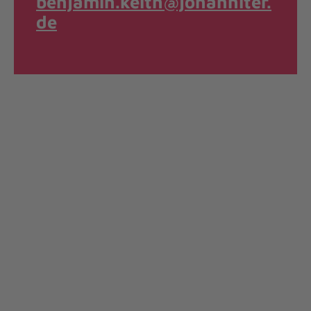
benjamin.keith@johanniter.
de