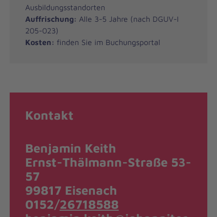
Ausbildungsstandorten
Auffrischung:
Alle 3-5 Jahre (nach DGUV-I
205-023)
Kosten:
finden Sie im Buchungsportal
Kontakt
Benjamin Keith
Ernst-Thälmann-Straße 53-
57
99817 Eisenach
0152/
26718588