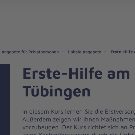
gebote für Privatpersonen
hanniter-Hausnotruf
beiten bei den Johannitern
können Sie helfen
nden zu besonderen Anlässen
Zuhause Pflegen
Erste-Hilfe-Kurse
Ehrenamtlich helfen
Mitarbeitende kommen zu Wort
Mit dem Testament Gutes tun
Als Unternehmen spenden
Angebote für Privatpersonen
Lokale Angebote
Erste-Hilfe
Erste-Hilfe am
Tübingen
In diesem Kurs lernen Sie die Erstverso
Außerdem zeigen wir Ihnen Maßnahmen,
vorzubeugen. Der Kurs richtet sich an Pr
keine Kostenübernahme durch die Unfall