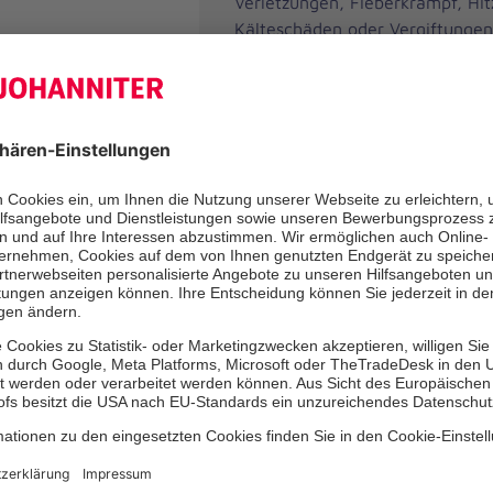
Verletzungen, Fieberkrampf, Hit
Kälteschäden oder Vergiftunge
müssen.
Darüber hinaus lernen Sie, wie 
Kindern vorbeugen.
Für Mitarbeitende in Einrichtun
empfehlen wir unseren Kurs „Ers
Bildungs- und Betreuungseinric
Kinder“. Dieser vermittelt Inhal
der Unfallversicherungsträger. 
von den Unfallversicherungen
werden.