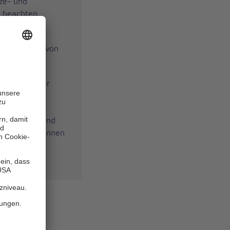
ze- und
n beachten
Sie Unfällen von
gen für Kinder
te Hilfe in
htungen für
te entsprechend
Die Kosten können
 übernommen