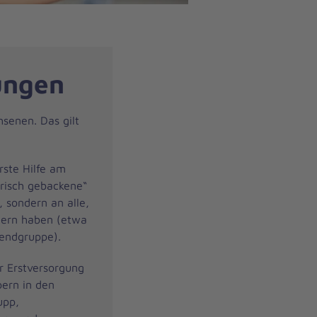
ungen
hsenen. Das gilt
rste Hilfe am
„frisch gebackene“
, sondern an alle,
dern haben (etwa
gendgruppe).
r Erstversorgung
ern in den
upp,