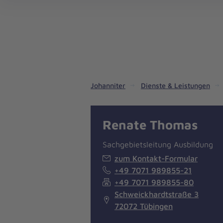
Dienste & Leistungen
Kinder- und Jugendhilfe
Angebote für Privatpersonen
Angebote für Unternehmen
Mitarbeiten & Lernen
Spenden & Stiften
Unsere Projekte im Inland
Im Ausland - Projekte weltweit
Service, Qualität und Transparenz
An
Jo
Ar
So 
Spe
Aus
Liebe
zum
Leben
Johanniter
Dienste & Leistungen
Renate Thomas
Sachgebietsleitung Ausbildung
zum Kontakt-Formular
+49 7071 989855-21
+49 7071 989855-80
Schweickhardtstraße 3
72072 Tübingen