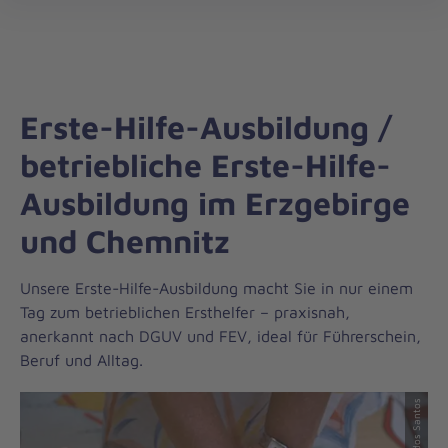
Die
öff
Johanniter
–
Aus
Liebe
Erste-Hilfe-Ausbildung /
zum
Leben
betriebliche Erste-Hilfe-
Ausbildung im Erzgebirge
und Chemnitz
Unsere Erste-Hilfe-Ausbildung macht Sie in nur einem
Tag zum betrieblichen Ersthelfer – praxisnah,
anerkannt nach DGUV und FEV, ideal für Führerschein,
Beruf und Alltag.
© Paolo dos Santos