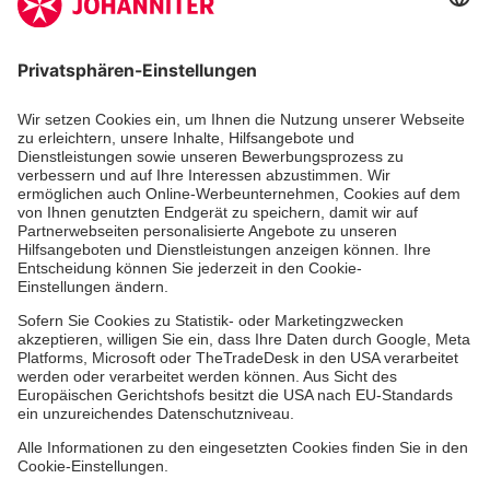
Zertifizierung der Johanniter-Unfall-Hilfe e.V.
Die Johanniter GmbH führt das Spendenzertifikat
des Deutschen Spendenrats e.V.
Dienste & Leistungen
Mitarbeiten & Lernen
Spenden & Stiften