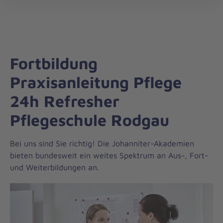
Die
öff
Johanniter
–
Aus
Liebe
Fortbildung
zum
Leben
Praxisanleitung Pflege
24h Refresher
Pflegeschule Rodgau
Bei uns sind Sie richtig! Die Johanniter-Akademien
bieten bundesweit ein weites Spektrum an Aus-, Fort-
und Weiterbildungen an.