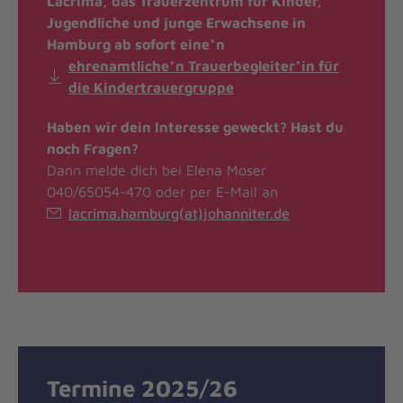
Lacrima, das Trauerzentrum für Kinder,
Jugendliche und junge Erwachsene in
Hamburg ab sofort eine*n
ehrenamtliche*n Trauerbegleiter*in für
die Kindertrauergruppe
Haben wir dein Interesse geweckt? Hast du
noch Fragen?
Dann melde dich bei Elena Moser
040/65054-470 oder per E-Mail an
lacrima.hamburg(at)johanniter.de
Termine 2025/26