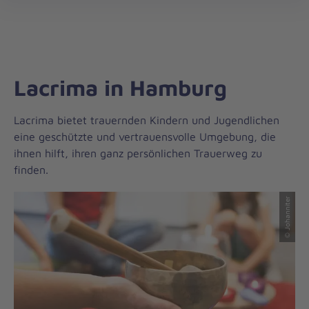
Die
öff
Johanniter
–
Aus
Liebe
Lacrima in Hamburg
zum
Leben
Lacrima bietet trauernden Kindern und Jugendlichen
eine geschützte und vertrauensvolle Umgebung, die
ihnen hilft, ihren ganz persönlichen Trauerweg zu
finden.
© Johanniter