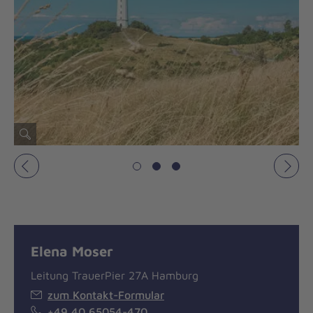
Vorheriges
Näch
Elena Moser
Leitung TrauerPier 27A Hamburg
zum Kontakt-Formular
+49 40 65054-470