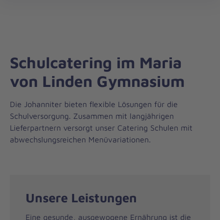
Die
öff
Johanniter
–
Aus
Liebe
Schulcatering im Maria
zum
Leben
von Linden Gymnasium
Die Johanniter bieten flexible Lösungen für die
Schulversorgung. Zusammen mit langjährigen
Lieferpartnern versorgt unser Catering Schulen mit
abwechslungsreichen Menüvariationen.
Unsere Leistungen
Eine gesunde, ausgewogene Ernährung ist die