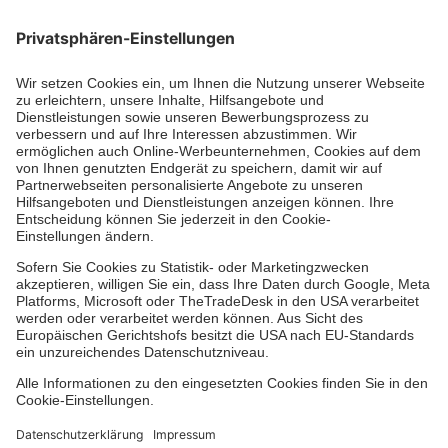
Zertifizierung der Johanniter-Unfall-Hilfe e.V.
Die Johanniter GmbH führt das Spendenzertifikat
des Deutschen Spendenrats e.V.
Dienste & Leistungen
Mitarbeiten & Lernen
Spenden & Stiften