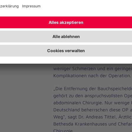
müssen, bietet der Einsatz eines Op
erhebliche Vorteile."
Die roboter-assistierte Technologie 
Chirurgen, Instrumente in einer dre
zu führen, die Bewegungen des Chi
auf winzige, präzise Bewegungen d
übertragen. Für Patienten bedeutet 
kleinere Schnitte, sondern auch ein
weniger Schmerzen und ein geringer
Komplikationen nach der Operation.
„Die Entfernung der Bauchspeicheld
gehört zu den anspruchsvollsten Ope
abdominalen Chirurgie. Nur wenige K
Deutschland beherrschen diese OP 
Weg“, sagt Dr. Andreas Tittel, Ärztli
Bethesda Krankenhauses und Chefar
Chirurgie.