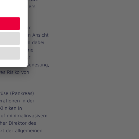
erationsroboters
erlaubt es dem
idimensionalen Ansicht
rurgen werden dabei
er Roboterarme
dies nicht nur
e schnellere Genesung,
es Risiko von
rüse (Pankreas)
rationen in der
liniken in
auf minimalinvasivem
cher Direktor des
zt der allgemeinen