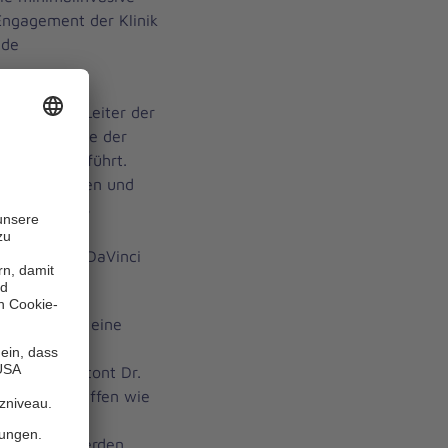
 Engagement der Klinik
nde
asani, dem Leiter der
ethesda, wurde der
nten durchgeführt.
 des Patienten und
ied sich das
g der
ithilfe des DaVinci
möglicht uns eine
kömmlichen
bar ist", betont Dr.
ierten Eingriffen wie
se, bei der
 geschont werden