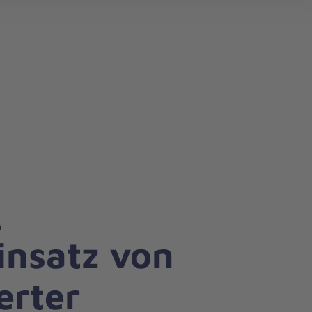
h
Einsatz von
erter