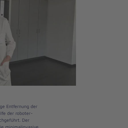
ige Entfernung der
lfe der roboter-
rchgeführt. Der
 die minimalinvasive