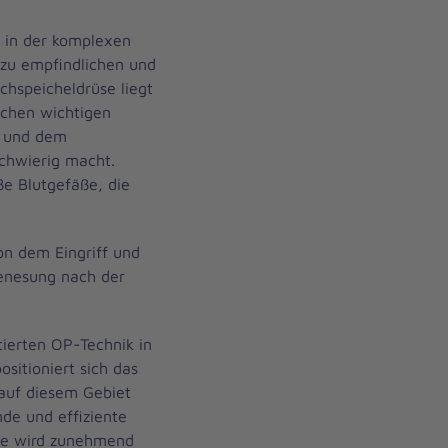
t in der komplexen
zu empfindlichen und
chspeicheldrüse liegt
schen wichtigen
 und dem
chwierig macht.
ße Blutgefäße, die
von dem Eingriff und
Genesung nach der
tierten OP-Technik in
sitioniert sich das
 auf diesem Gebiet
de und effiziente
gie wird zunehmend