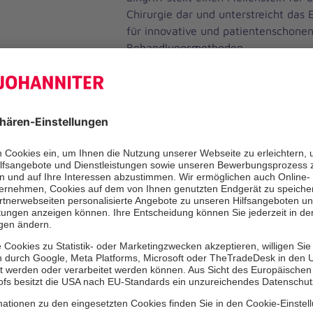
Chirurgie dar und unterstreicht das
für innovative und patientenschone
Behandlungsmethoden.
Unter der Leitung von Dr. Nicola Cer
roboter-assistierten Chirurgie im B
Eingriff an einem 62-jährigen Patie
Aufgrund kardialer Vorerkrankungen
um OP-Risiken zu minimieren, entsch
Ärzteteam dafür, die Totalentfernun
Bauchspeicheldrüse minimalinvasiv m
Operationssystems durchzuführen.
"Die roboter-assistierte Chirurgie er
Feinheit und Präzision, die mit her
chirurgischen Techniken kaum erreich
Nicola Cerasani. "Gerade bei kompliz
der Entfernung der Bauchspeicheldrü
umliegende Blutgefäße und Organe