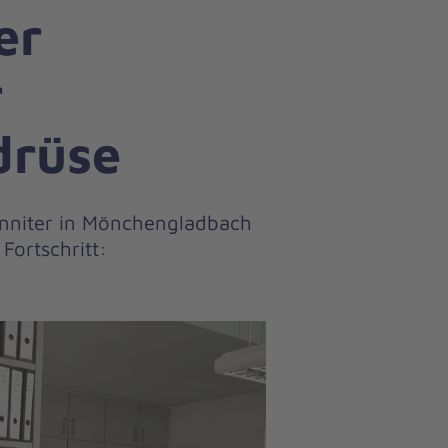
er
r
drüse
nniter in Mönchengladbach
Fortschritt: