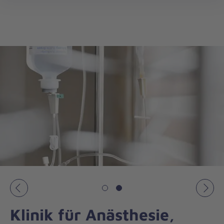
öff
Vorheriges
Näch
Klinik für Anästhesie,