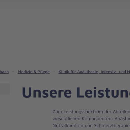
dbach
Medizin & Pflege
Klinik für Anästhesie, Intensiv- und 
Unsere Leistu
Zum Leistungsspektrum der Abteilun
wesentlichen Komponenten: Anästhes
Notfallmedizin und Schmerztherapie