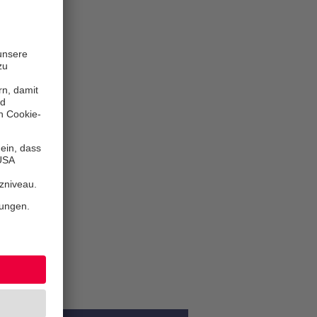
trum
: