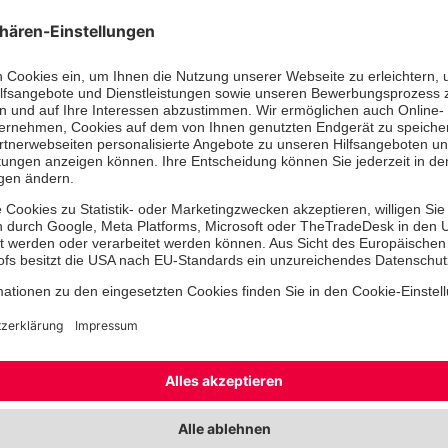
Unser
Leistungsspek
umfasst weiter
Akutschmerztherapie
Anästhesie
Kinder
Notfallmedizin
Operative Intensivmedizin
Patientensicherheit
Regionalanästhesie