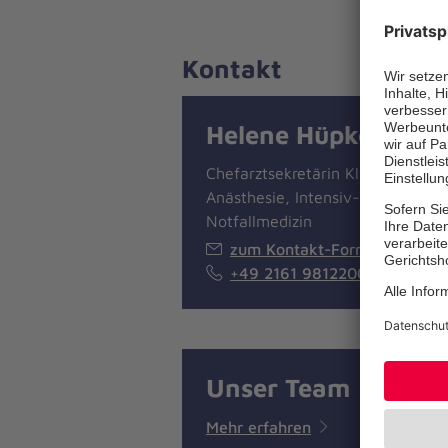
Kontakt
Helene Hüpkes
Chefarztsekretärin Klinik für
Anästhesie, Intensiv- und
Notfallmedizin
zum Kontakt-Formular
+49 2161 9812200
Unser Team
Mehr erfahren