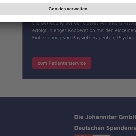
Rund um den Aufenthalt
Die Betreuung auf der Operativen Intensivstat
erfolgt in enger Kooperation mit den einzelnen
Einbeziehung von Physiotherapeuten, Psychoo
zum Patientenservice
Die Johanniter GmbH 
Deutschen Spendenra