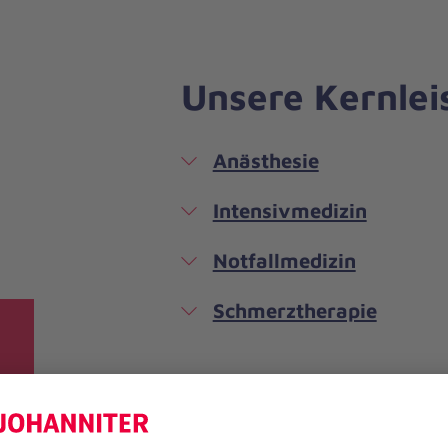
Unsere Kernlei
Anästhesie
Intensivmedizin
Notfallmedizin
Schmerztherapie