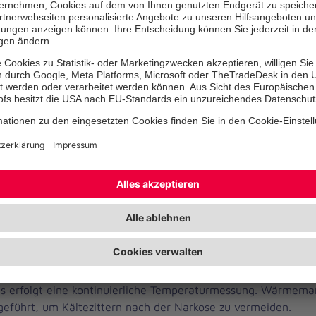
kungen des Patienten bzw. der Patientin und deren Einfluss a
 Anästhesieverfahren werden dabei berücksichtigt.
ollnarkose befindet sich der Patient bzw. die Patientin in e
ewusstsein und Schmerzempfinden ausgeschaltet sind. Bis z
griffs wird der Patient bzw. die Patientin künstlich beatmet.
ichen Medikamente werden entweder als Narkosegas verabrei
nästhesie) oder über die Vene injiziert (TIVA).
gesamten Operation werden Patient*innen von einem erfahr
 bzw. Anästhesistin und einer anästhesiologischen Fachpflegek
ontinuierliches Neuromonitoring (EEG, Relaxometrie) zur ex
 Narkosetiefe ist Standard. Intraoperative Wachheitszuständ
rden.
us erfolgt eine kontinuierliche Temperaturmessung. Wärme
eführt, um Kältezittern nach der Narkose zu vermeiden.