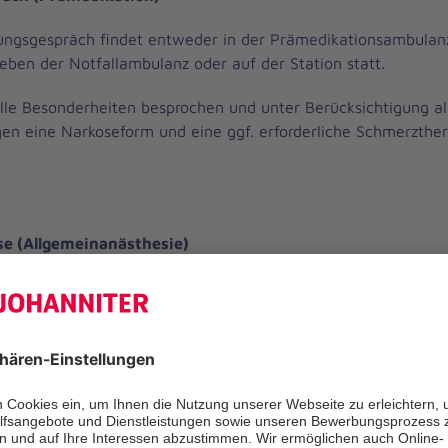
ungsgespräch findet entweder in der Prämedikationsambulan
eben der Notfallambulanz oder auf der Station statt.
lle Besonderheiten besprochen und unter Berücksichtigung al
en eine Narkoseform und eine ggf. erforderliche Schmerzthe
se (Allgemeinanästhesie)
 Anästhesiologie und Intensivmedizin versorgt im operativen 
aller Alters- und Risikogruppen.
en im Rahmen der Allgemeinanästhesie alle modernen
rfahren zur Anwendung.
rkose stehen unterschiedliche Verfahren zur Verfügung, die in
nnen abgestimmt und bei der Prämedikation besprochen werd