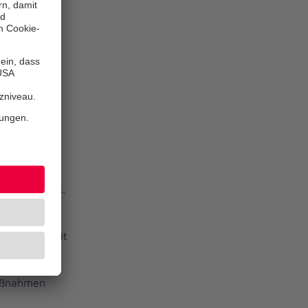
uf die
inem Zustand,
um Ende des
cht
enen
raft betreut.
akten
e können somit
maßnahmen