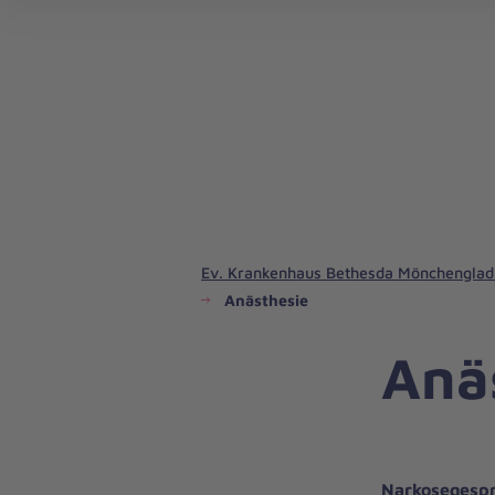
Ev. Krankenhaus Bethesda Mönchengla
Anästhesie
Anä
Narkosegespr