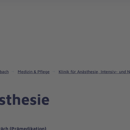
dbach
Medizin & Pflege
Klinik für Anästhesie, Intensiv- und 
sthesie
äch (Prämedikation)