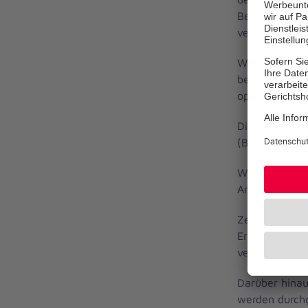
Begleiterkran
verschiedenen
Während der V
bei dem das B
operativen Ein
Die erforderl
(Balancierte A
Während der 
Anästhesisten
Zeitgemäßes k
Erfassung der
vermieden we
Darüber hina
werden durchg