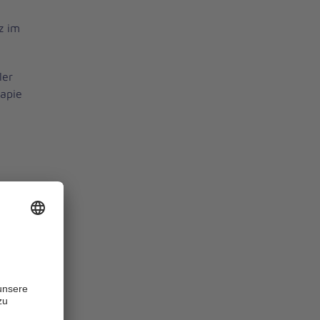
z im
ler
rapie
Bereich
dividuell auf
en.