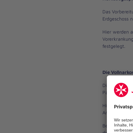
Das Vorbereit
Erdgeschoss n
Hier werden a
Vorerkrankung
festgelegt.
Die Vollnarko
Die Abteilung
Patient*innen 
Hierbei komm
Anästhesieve
Bei der Vollna
den Patient*i