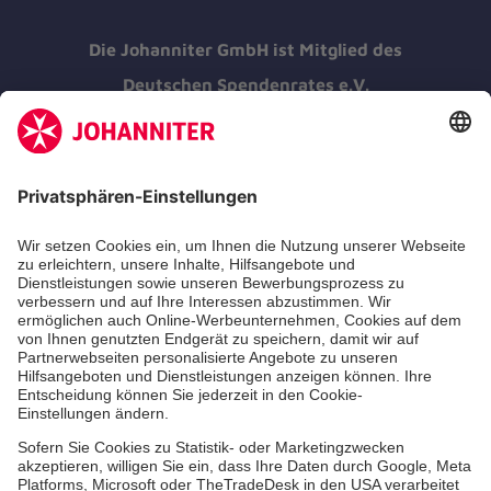
Die Johanniter GmbH ist Mitglied des
Deutschen Spendenrates e.V.
Kununu Top Company 2026
Medizin & Pflege
Zentren