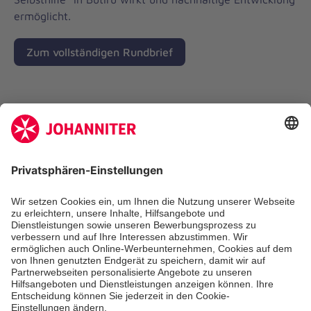
ermöglicht.
Zum vollständigen Rundbrief
aktuelle Meldungen
Johanniter-Schwesternschaft e.V.
zum Kontakt-Formular
+49 30 138940-12