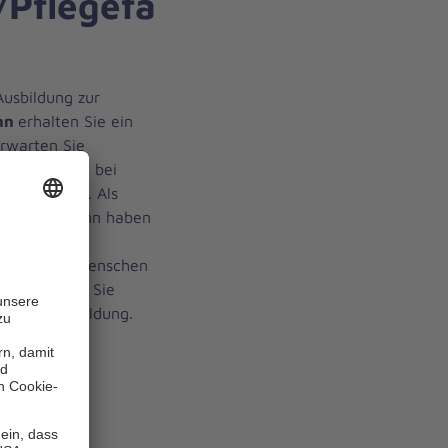
/Pflegefa
Ausbildung zur
nn
erhalten Sie ein
erwarten Sie
he Aufgaben, bei
deln lernen. Als
Pflegefachmann haben
bstständige,
Pflege von Menschen
ite erhalten Sie
ischen Ausbildung.