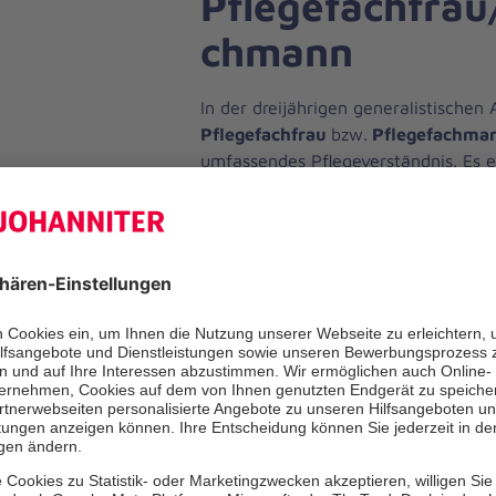
Pflegefachfrau
chmann
In der dreijährigen generalistischen 
Pflegefachfrau
bzw.
Pflegefachma
umfassendes Pflegeverständnis. Es 
sinnstiftende und abwechslungsreic
denen Sie eigenverantwortliches Han
ausgebildete Pflegefachfrau bzw. 
Sie die nötige Kompetenz für die sel
umfassende und prozessorientierte 
aller Altersstufen. Am Ende dieser Se
weitere Informationen zur generalist