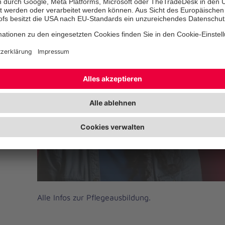
Wir benötigen Ihre Zusti
YouTube Video-Service
Wir verwenden YouTube Video, um I
Dieser Service kann Daten zu Ihren 
Bitte lesen Sie die Details durch 
Nutzung des Service zu, um diese 
Mehr Informationen
A
Alle Infos zur Pflegeausbildung.