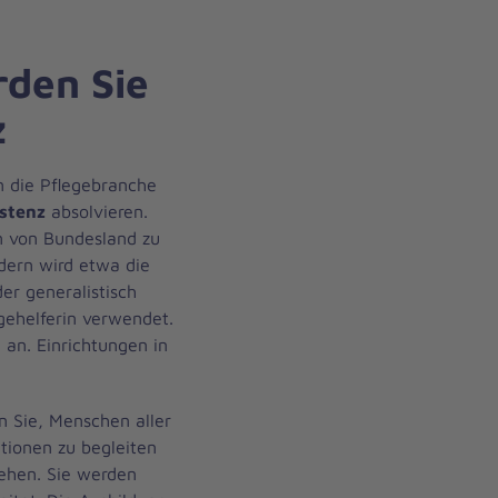
rden Sie
z
n die Pflegebranche
istenz
absolvieren.
n von Bundesland zu
ndern wird etwa die
er generalistisch
gehelferin verwendet.
 an. Einrichtungen in
n Sie, Menschen aller
ationen zu begleiten
tehen. Sie werden