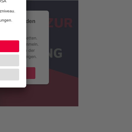
mmung, um den
 zu laden!
nhalte einzubetten.
Aktivitäten sammeln.
und stimmen Sie der
Inhalte anzuzeigen.
kzeptieren