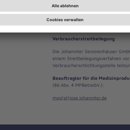
Anordnung auf den Webseiten, unte
Urheberrecht und dürfen nicht zu k
kopiert, verbreitet, verändert oder D
gemacht werden.
Verbraucherstreitbeilegung
Die Johanniter Seniorenhäuser GmbH 
einem Streitbeilegungsverfahren vor
Verbraucherschlichtungsstelle teilz
Beauftragter für die Medizinprodu
(§6 Abs. 4 MPBetreibV.):
mpg(at)jose.johanniter.de