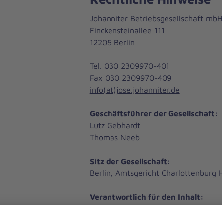
Johanniter Betriebsgesellschaft mb
Finckensteinallee 111
12205 Berlin
Tel. 030 2309970-401
Fax 030 2309970-409
info(at)jose.johanniter.de
Geschäftsführer der Gesellschaft:
Lutz Gebhardt
Thomas Neeb
Sitz der Gesellschaft:
Berlin, Amtsgericht Charlottenburg
Verantwortlich für den Inhalt:
Lutz Gebhardt
Thomas Neeb