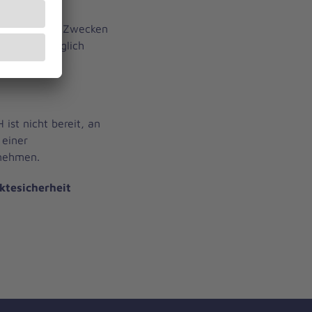
rliegen dem
ommerziellen Zwecken
ritten zugänglich
ist nicht bereit, an
 einer
unehmen.
ktesicherheit