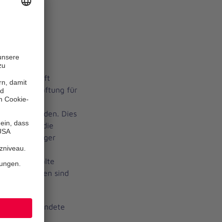
mmer:
fältig geprüft
antie und Haftung für
ändigkeit der
rnommen werden. Dies
seiten, auf die
otz sorgfältiger
 Johanniter
für die Inhalte
rlinkten Seiten sind
twortlich.
sondere verwendete
 sowie deren