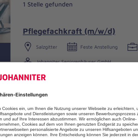
1 Stelle gefunden
Pflegefachkraft (m/w/d)
Salzgitter
Feste Anstellung
Johanniter Seniorenhäuser GmbH
n