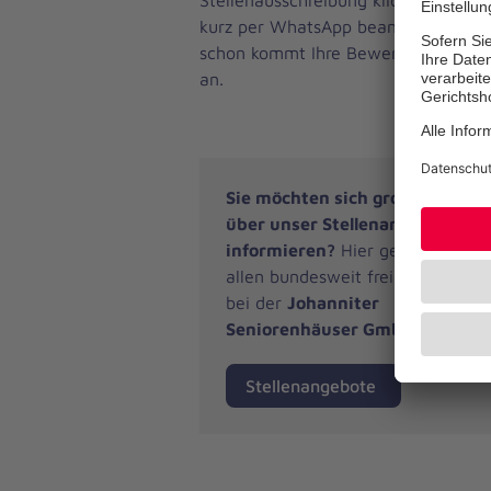
kurz per WhatsApp beantworten un
schon kommt Ihre Bewerbung bei un
an.
Sie möchten sich großräumiger
über unser Stellenangebot
informieren?
Hier geht es zu
allen bundesweit freien Stellen
bei der
Johanniter
Seniorenhäuser GmbH
:
Stellenangebote