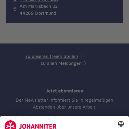
Am Marksbach 32
44269 Dortmund
zu unseren freien Stellen
zu allen Meldungen
Jetzt abonnieren
Der Newsletter informiert Sie in regelmäßigen
Abständen über unsere Arbeit.
Jetzt abonnieren