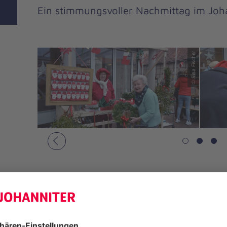
Ein stimmungsvoller Nachmittag im Joha
© Sina Fischer
© Sina Fischer
Vorheriges
Ein
Adventsmarkt
, wie man ihn si
direkt vor der Haustür: Auf der fest
überdachten Terrasse des Johanniter
Bewohnerinnen und Bewohner, Ange