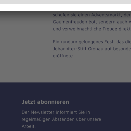
Einrichtungsleitung, der Pflegedienst
Haustechnik sowie dem Team der 
schufen sie einen Adventsmarkt, der
Gaumenfreuden bot, sondern auch 
und vorweihnachtliche Freude direkt
Ein rundum gelungenes Fest, das die
Johanniter-Stift Gronau auf besonde
eröffnete.
Jetzt abonnieren
Der Newsletter informiert Sie in
regelmäßigen Abständen über unsere
Arbeit.