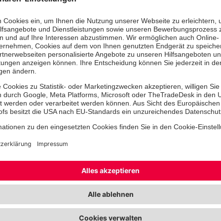
einen ganz besonderen vorweihnacht
Der Weg war kurz, die Atmosphäre 
von Glühwein, Schmalzbrot und frisch
lag einladend in der Luft. An
liebevo
Ständen
gab es viel zu entdecken:
Weihnachtsdekoration, selbst gebun
Mistelzweige sowie kunstvolle Baste
Tonkarton, gefertigt von einer Bew
Betreuten Wohnen. Außerdem lockt
Liköre, funkelnde Sterne in allen Gr
kleine Geschenke zum Stöbern und E
Für eine besonders gemütliche Paus
Cafeteria. Dort wurden am Nachmitt
Waffeln serviert – begleitet von lei
die für eine besinnliche Stimmung s
zum Verweilen einlud. Durchgeführt
Veranstaltung vom Sozialen Dienst, 