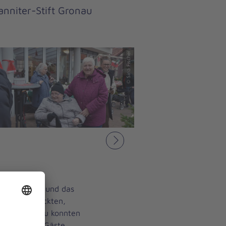
nniter-Stift Gronau
© Sina Fischer
Nächstes
ch wünscht – und das
lich geschmückten,
-Stift Gronau konnten
hörige und Gäste