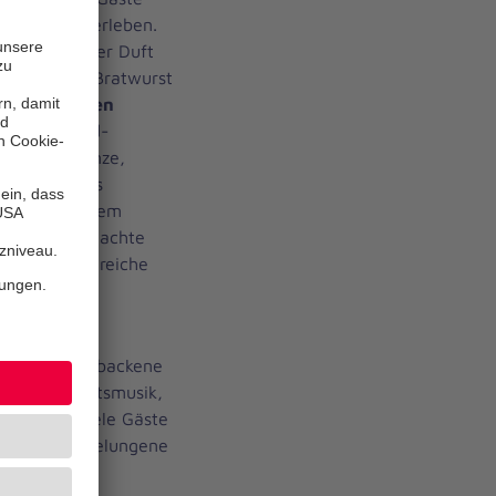
lichen Tag erleben.
warm, und der Duft
 gegrillter Bratwurst
ll dekorierten
 Second-Hand-
dene Türkränze,
larbeiten aus
ohnerin aus dem
en selbstgemachte
ößen und zahlreiche
inkaufen.
e sorgte die
ag frisch gebackene
ser Weihnachtsmusik,
orgte und viele Gäste
 wurde die gelungene
der