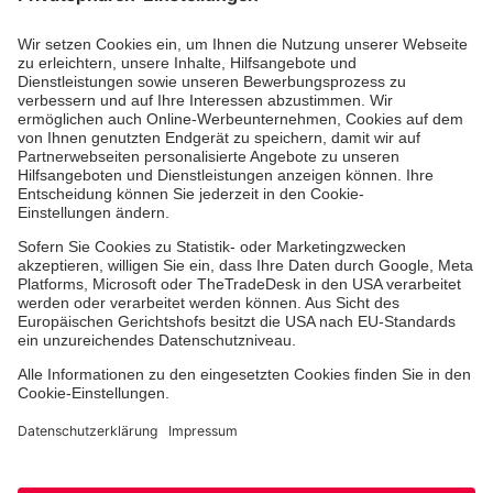
Unsere Standorte
Leistungen
Kennzahlen und Struktur
Als Pflegefachkraft arbeiten
Qualität
Unsere Spendenprojekte
Allgemeine Einkaufsbedingungen
Hinweisgebersystem
Facebook
Instagram
Youtube
TikTok