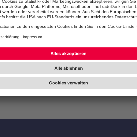
Am
Zukunftstag
waren fünf Schüler
im Alter zwischen 10 und 16 Jahren b
lernten sie die verschiedenen Berei
kennen, bastelten gemeinsam unsere
Maibaum, konnten mit „Hands on De
wie es ist, wenn man alltägliche Ding
mehr kann und sahen einen Film im 
„Ricky“. Gestärkt vom Mittagessen 
abwechslungsreiche Tag für “unsere
Ein herzliches Danke schön für die H
Maibaumkranz an Natalia, Alisha, Ma
Frida.