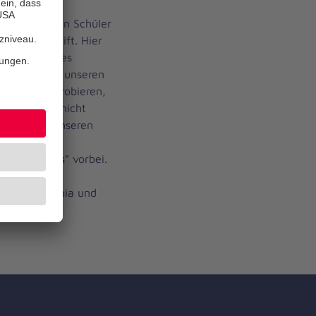
innen und ein Schüler
ei uns im Stift. Hier
che des Hauses
n Kranz für unseren
menz“ ausprobieren,
e plötzlich nicht
Kino über unseren
war der
n Nachwuchs” vorbei.
ilfe beim
thilda, Sophia und